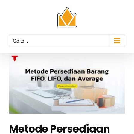
Skip
to
content
Go to...
View
Larger
Image
Metode Persediaan