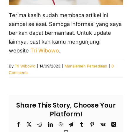
Terima kasih sudah membaca artikel ini
sampai selesai. Semoga informasi yang saya
berikan dapat bermanfaat. Untuk update
lainnya, pastikan kamu mengunjungi
website
Tri Wibowo
.
By
Tri Wibowo
|
14/09/2023
|
Manajemen Persediaan
|
0
Comments
Share This Story, Choose Your
Platform!
Facebook
X
Reddit
LinkedIn
WhatsApp
Telegram
Tumblr
Pinterest
Vk
Xing
Email