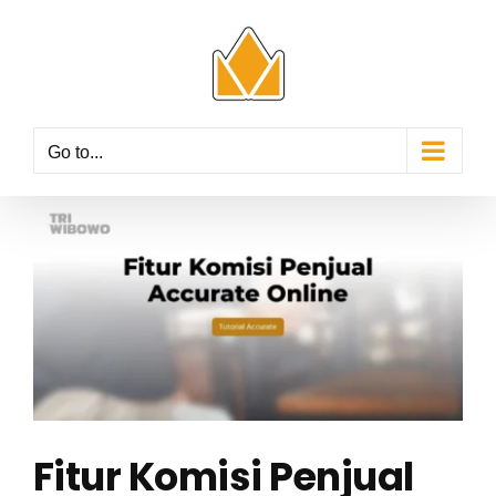
Skip
to
content
Go to...
View
Larger
Image
Fitur Komisi Penjual