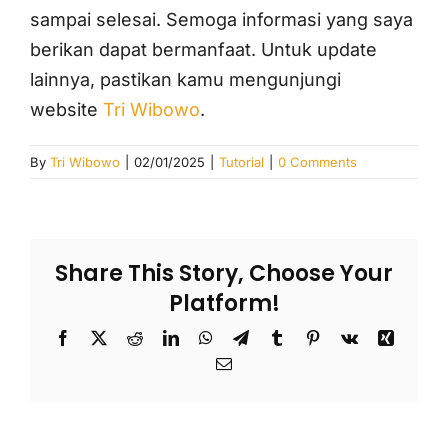
sampai selesai. Semoga informasi yang saya
berikan dapat bermanfaat. Untuk update
lainnya, pastikan kamu mengunjungi
website
Tri Wibowo
.
By
Tri Wibowo
|
02/01/2025
|
Tutorial
|
0 Comments
Share This Story, Choose Your
Platform!
Facebook
X
Reddit
LinkedIn
WhatsApp
Telegram
Tumblr
Pinterest
Vk
Xing
Email