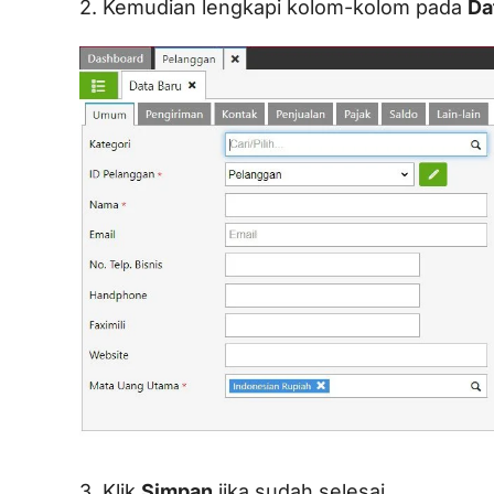
2. Kemudian lengkapi kolom-kolom pada
Da
3. Klik
Simpan
jika sudah selesai.