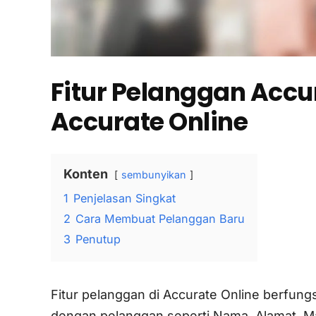
Fitur Pelanggan Accur
Accurate Online
Konten
sembunyikan
1
Penjelasan Singkat
2
Cara Membuat Pelanggan Baru
3
Penutup
Fitur pelanggan di Accurate Online berfun
dengan pelanggan seperti Nama, Alamat, M