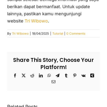
berikan dapat bermanfaat. Untuk update
lainnya, pastikan kamu mengunjungi
website
Tri Wibowo
.
By
Tri Wibowo
|
18/04/2025
|
Tutorial
|
0 Comments
Share This Story, Choose Your
Platform!
Facebook
X
Reddit
LinkedIn
WhatsApp
Telegram
Tumblr
Pinterest
Vk
Xing
Email
Related Posts