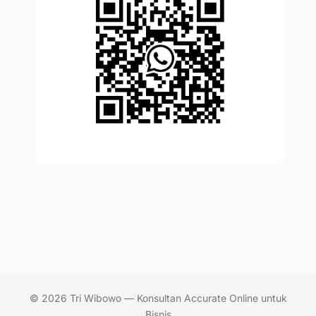
© 2026 Tri Wibowo — Konsultan Accurate Online untuk
Bisnis