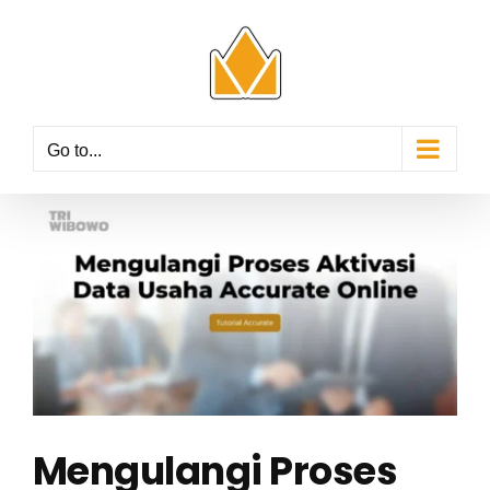
Skip
to
content
Go to...
View
Larger
Image
Mengulangi Proses