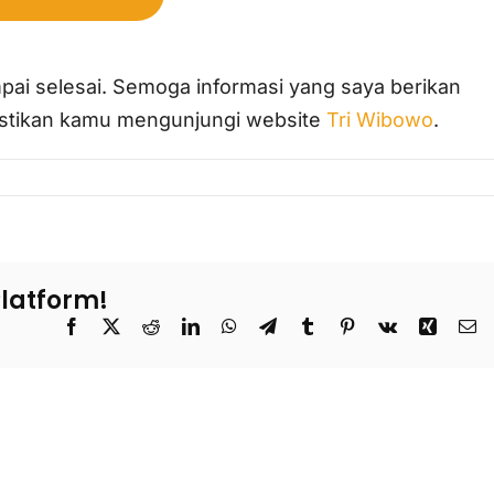
pai selesai. Semoga informasi yang saya berikan
pastikan kamu mengunjungi website
Tri Wibowo
.
Platform!
Facebook
X
Reddit
LinkedIn
WhatsApp
Telegram
Tumblr
Pinterest
Vk
Xing
Em