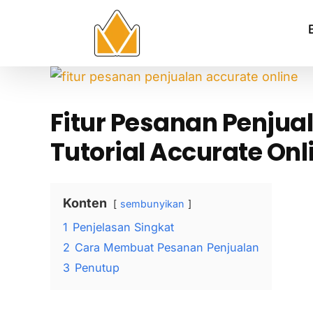
Skip
to
content
View
Larger
Fitur Pesanan Penjua
Image
Tutorial Accurate Onl
Konten
sembunyikan
1
Penjelasan Singkat
2
Cara Membuat Pesanan Penjualan
3
Penutup