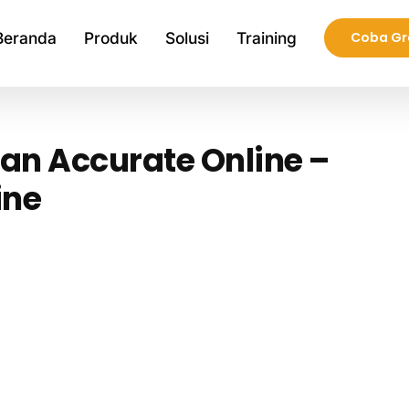
Beranda
Produk
Solusi
Training
Coba Gr
lan Accurate Online –
ine