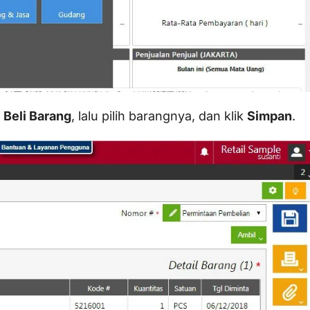
h
Beli Barang
, lalu pilih barangnya, dan klik
Simpan
.