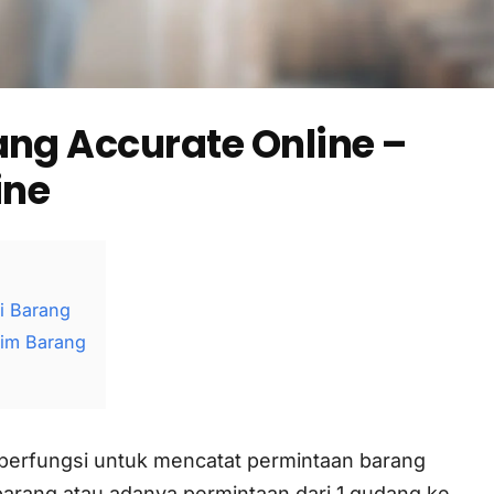
ang Accurate Online –
ine
i Barang
rim Barang
e berfungsi untuk mencatat permintaan barang
arang atau adanya permintaan dari 1 gudang ke