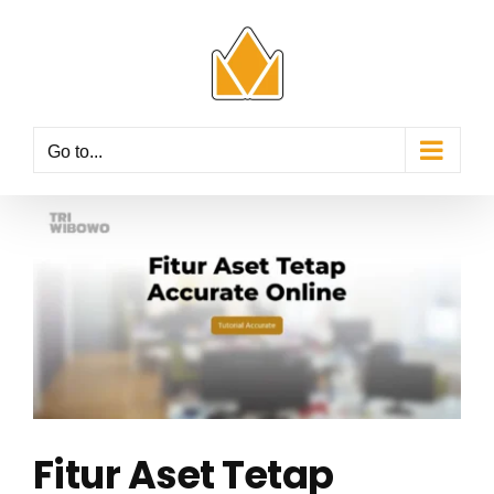
Skip
to
content
Go to...
View
Larger
Image
Fitur Aset Tetap