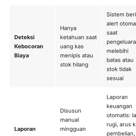
Sistem beri
alert otoma
Hanya
saat
Deteksi
ketahuan saat
pengeluar
Kebocoran
uang kas
melebihi
Biaya
menipis atau
batas atau
stok hilang
stok tidak
sesuai
Laporan
keuangan
Disusun
otomatis: l
manual
rugi, arus k
Laporan
mingguan
pembelian,