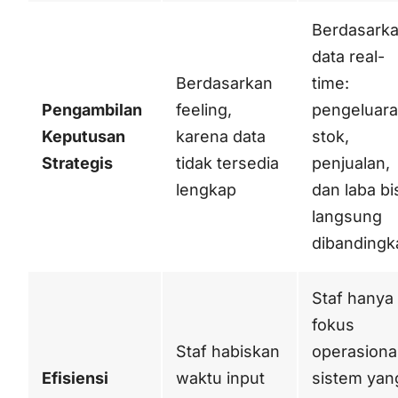
Berdasark
data real-
Berdasarkan
time:
Pengambilan
feeling,
pengeluara
Keputusan
karena data
stok,
Strategis
tidak tersedia
penjualan,
lengkap
dan laba bi
langsung
dibandingk
Staf hanya
fokus
Staf habiskan
operasional
Efisiensi
waktu input
sistem yan