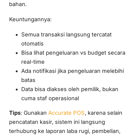
bahan.
Keuntungannya:
Semua transaksi langsung tercatat
otomatis
Bisa lihat pengeluaran vs budget secara
real-time
Ada notifikasi jika pengeluaran melebihi
batas
Data bisa diakses oleh pemilik, bukan
cuma staf operasional
Tips
: Gunakan
Accurate POS
, karena selain
pencatatan kasir, sistem ini langsung
terhubung ke laporan laba rugi, pembelian,