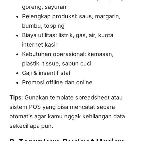
goreng, sayuran
Pelengkap produksi: saus, margarin,
bumbu, topping
Biaya utilitas: listrik, gas, air, kuota
internet kasir
Kebutuhan operasional: kemasan,
plastik, tissue, sabun cuci
Gaji & insentif staf
Promosi offline dan online
Tips
: Gunakan template spreadsheet atau
sistem POS yang bisa mencatat secara
otomatis agar kamu nggak kehilangan data
sekecil apa pun.