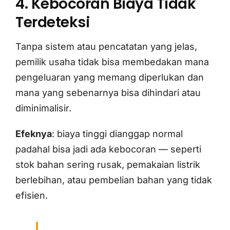
4. Kebocoran Biaya Tidak
Terdeteksi
Tanpa sistem atau pencatatan yang jelas,
pemilik usaha tidak bisa membedakan mana
pengeluaran yang memang diperlukan dan
mana yang sebenarnya bisa dihindari atau
diminimalisir.
Efeknya
: biaya tinggi dianggap normal
padahal bisa jadi ada kebocoran — seperti
stok bahan sering rusak, pemakaian listrik
berlebihan, atau pembelian bahan yang tidak
efisien.