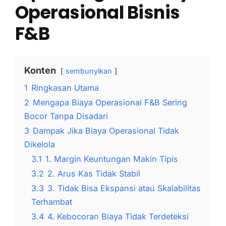
Operasional Bisnis
F&B
Konten
sembunyikan
1
Ringkasan Utama
2
Mengapa Biaya Operasional F&B Sering
Bocor Tanpa Disadari
3
Dampak Jika Biaya Operasional Tidak
Dikelola
3.1
1. Margin Keuntungan Makin Tipis
3.2
2. Arus Kas Tidak Stabil
3.3
3. Tidak Bisa Ekspansi atau Skalabilitas
Terhambat
3.4
4. Kebocoran Biaya Tidak Terdeteksi