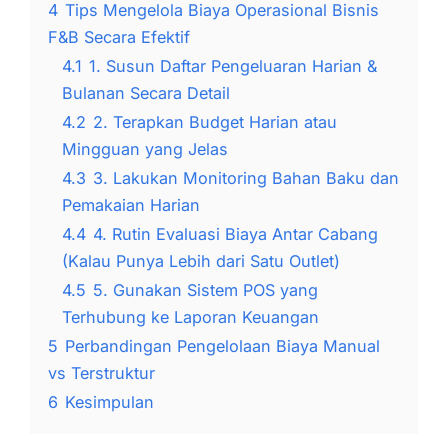
4
Tips Mengelola Biaya Operasional Bisnis
F&B Secara Efektif
4.1
1. Susun Daftar Pengeluaran Harian &
Bulanan Secara Detail
4.2
2. Terapkan Budget Harian atau
Mingguan yang Jelas
4.3
3. Lakukan Monitoring Bahan Baku dan
Pemakaian Harian
4.4
4. Rutin Evaluasi Biaya Antar Cabang
(Kalau Punya Lebih dari Satu Outlet)
4.5
5. Gunakan Sistem POS yang
Terhubung ke Laporan Keuangan
5
Perbandingan Pengelolaan Biaya Manual
vs Terstruktur
6
Kesimpulan