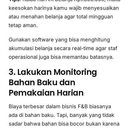
keesokan harinya kamu wajib menyesuaikan
atau menahan belanja agar total mingguan
tetap aman.
Gunakan software yang bisa menghitung
akumulasi belanja secara real-time agar staf
operasional juga bisa memantau batasnya.
3. Lakukan Monitoring
Bahan Baku dan
Pemakaian Harian
Biaya terbesar dalam bisnis F&B biasanya
ada di bahan baku. Tapi, banyak yang tidak
sadar bahwa bahan bisa bocor bukan karena