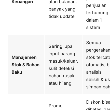
Keuangan
atau bulanan,
penjualan
banyak yang
terhubung
tidak update
dalam 1
sistem
Semua
Sering lupa
pergeraka
input barang
Manajemen
stok tercat
masuk/keluar,
Stok & Bahan
otomatis, b
sulit deteksi
Baku
analisis
bahan rusak
selisih & us
atau hilang
simpan ba
Diskon bis
Promo
dibatasi da