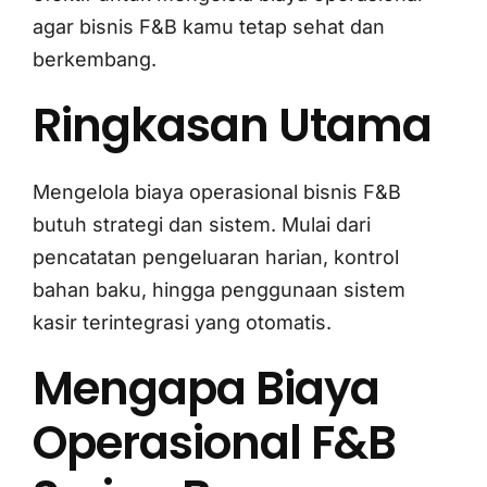
agar bisnis F&B kamu tetap sehat dan
berkembang.
Ringkasan Utama
Mengelola biaya operasional bisnis F&B
butuh strategi dan sistem. Mulai dari
pencatatan pengeluaran harian, kontrol
bahan baku, hingga penggunaan sistem
kasir terintegrasi yang otomatis.
Mengapa Biaya
Operasional F&B