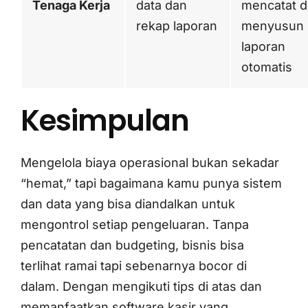
Tenaga Kerja
data dan
mencatat 
rekap laporan
menyusun
laporan
otomatis
Kesimpulan
Mengelola biaya operasional bukan sekadar
“hemat,” tapi bagaimana kamu punya sistem
dan data yang bisa diandalkan untuk
mengontrol setiap pengeluaran. Tanpa
pencatatan dan budgeting, bisnis bisa
terlihat ramai tapi sebenarnya bocor di
dalam. Dengan mengikuti tips di atas dan
memanfaatkan software kasir yang