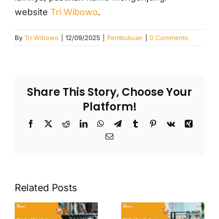
website
Tri Wibowo
.
By
Tri Wibowo
|
12/09/2025
|
Pembukuan
|
0 Comments
Share This Story, Choose Your
Platform!
Facebook
X
Reddit
LinkedIn
WhatsApp
Telegram
Tumblr
Pinterest
Vk
Xing
Email
Related Posts