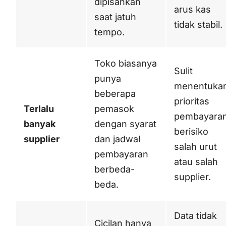
dipisahkan
arus kas
saat jatuh
tidak stabil.
tempo.
Toko biasanya
Sulit
punya
menentuka
beberapa
prioritas
Terlalu
pemasok
pembayaran
banyak
dengan syarat
berisiko
supplier
dan jadwal
salah urut
pembayaran
atau salah
berbeda-
supplier.
beda.
Data tidak
Cicilan hanya