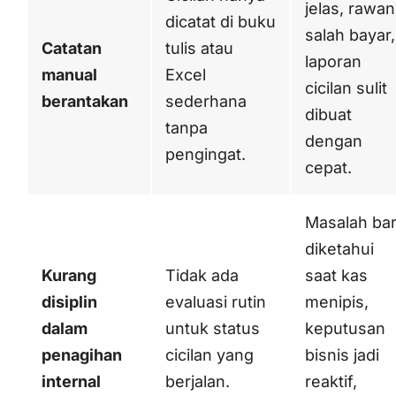
jelas, rawan
dicatat di buku
salah bayar,
Catatan
tulis atau
laporan
manual
Excel
cicilan sulit
berantakan
sederhana
dibuat
tanpa
dengan
pengingat.
cepat.
Masalah ba
diketahui
Kurang
Tidak ada
saat kas
disiplin
evaluasi rutin
menipis,
dalam
untuk status
keputusan
penagihan
cicilan yang
bisnis jadi
internal
berjalan.
reaktif,