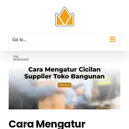
Skip
to
content
Go to...
View
Larger
Image
Cara Mengatur