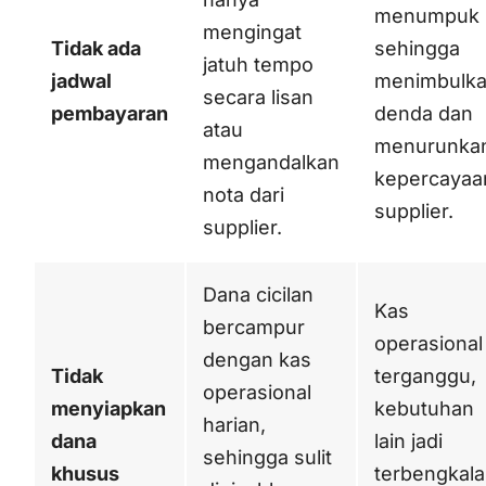
menumpuk
mengingat
Tidak ada
sehingga
jatuh tempo
jadwal
menimbulk
secara lisan
pembayaran
denda dan
atau
menurunka
mengandalkan
kepercayaa
nota dari
supplier.
supplier.
Dana cicilan
Kas
bercampur
operasional
dengan kas
Tidak
terganggu,
operasional
menyiapkan
kebutuhan
harian,
dana
lain jadi
sehingga sulit
khusus
terbengkalai